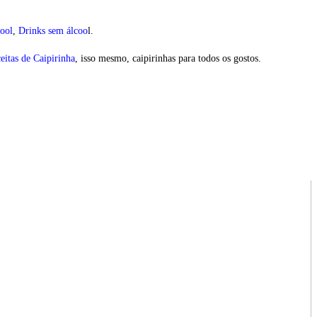
ool
,
Drinks sem álcoo
l.
eitas de Caipirinha
, isso mesmo, caipirinhas para todos os gostos.