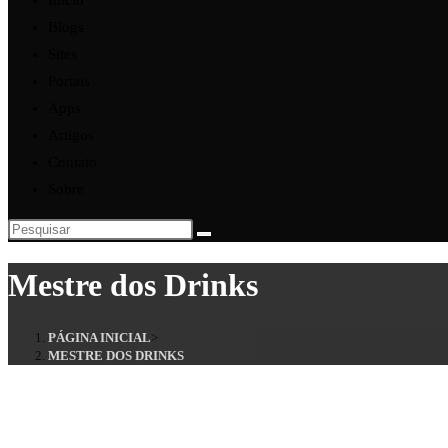
Início
Blogs
Sites
Portais
Apps
Artigos
Contato
Sobre
Mestre dos Drinks
PÁGINA INICIAL
>
MESTRE DOS DRINKS