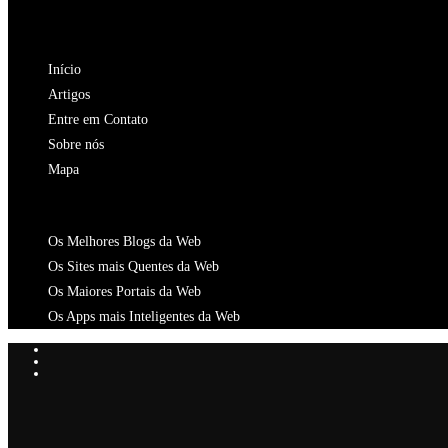
aba
nova
uma
em
NAVEGAÇÃO
aba
nova
uma
Início
aba
nova
Artigos
aba
Entre em Contato
Sobre nós
Mapa
CATALOGOS
Os Melhores Blogs da Web
Os Sites mais Quentes da Web
Os Maiores Portais da Web
Os Apps mais Inteligentes da Web