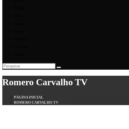
Início
Blogs
Sites
Portais
Apps
Artigos
Contato
Sobre
Romero Carvalho TV
PÁGINA INICIAL
>
ROMERO CARVALHO TV