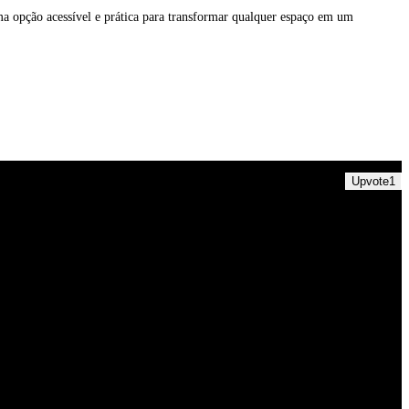
a opção acessível e prática para transformar qualquer espaço em um
Upvote
1