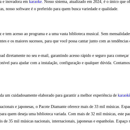
ta e inovadora em
karaoke
. Nosso sistema, atualizado em 2024, é o único que o
s, nosso software é o preferido para quem busca variedade e qualidade.
z e tem acesso ao programa e a uma vasta biblioteca musical. Sem mensalidade
ntes e os maiores sucessos, para que você possa cantar junto com as tendências
ad diretamente no seu e-mail, garantindo acesso rápido e seguro para começar 
nível para ajudar com a instalação, configuração e qualquer dúvida. Contamos 
cada um cuidadosamente elaborado para garantir a melhor experiência de
karaok
nacionais e japonesas, o Pacote Diamante oferece mais de 33 mil músicas. Esp
to para quem deseja uma biblioteca variada. Com mais de 32 mil músicas, este 
 de 35 mil músicas nacionais, internacionais, japonesas e espanholas. Espaço