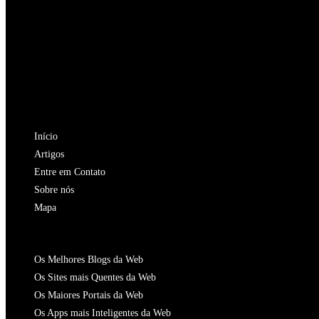
Abre
em
Abre
uma
em
Abre
nova
uma
em
Abre
aba
nova
uma
em
Abre
aba
nova
uma
em
NAVEGAÇÃO
aba
nova
uma
Início
aba
nova
Artigos
aba
Entre em Contato
Sobre nós
Mapa
CATALOGOS
Os Melhores Blogs da Web
Os Sites mais Quentes da Web
Os Maiores Portais da Web
Os Apps mais Inteligentes da Web