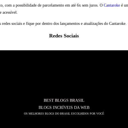
ito, com a possibilidade de parcelamento em até 6x sem juros. O
Cantaroke
é um
 acessível.
s redes sociais e fique por dentro dos lançamentos e atualizações do Cantaroke.
Redes Sociais
BEST BLOGS BRASIL
BLOGS INCRÍVEIS DA WEB
OS MELHORES BLOGS DO BRASIL ESCOLHIDOS POR VOCÊ