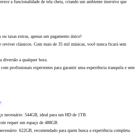
ferece a funcionalidade de tela cheia, criando um ambiente imersivo que
s ou taxas extras, apenas um pagamento único!
 e reviver clássicos. Com mais de 35 mil músicas, você nunca ficará sem
a diversão a qualquer hora.
com profissionais experientes para garantir uma experiência tranquila e sem
ê
:
aço necessário: 544GB, ideal para um HD de 1TB.
pacote requer um espaço de 488GB.
 necessário: 622GB, recomendado para quem busca a experiência completa.