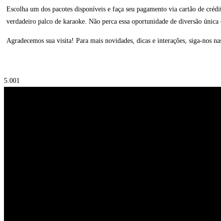
Escolha um dos pacotes disponíveis e faça seu pagamento via cartão de créd
verdadeiro palco de karaoke. Não perca essa oportunidade de diversão única e
Agradecemos sua visita! Para mais novidades, dicas e interações, siga-nos na
5.00
1
SIGA-NOS