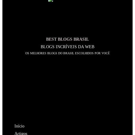
BEST BLOGS BRASIL
BLOGS INCRÍVEIS DA WEB
OS MELHORES BLOGS DO BRASIL ESCOLHIDOS POR VOCÊ
SIGA-NOS
Abre
em
Abre
uma
em
Abre
nova
uma
em
Abre
aba
nova
uma
em
Abre
aba
nova
uma
em
NAVEGAÇÃO
aba
nova
uma
Início
aba
nova
Artigos
aba