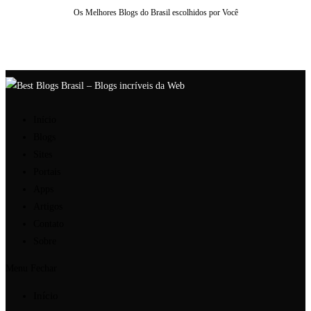
Os Melhores Blogs do Brasil escolhidos por Você
Ir
para
o
conteúdo
Início
Blogs
Sites
Portais
Apps
Artigos
Contato
Sobre
Menu
Fechar
Início