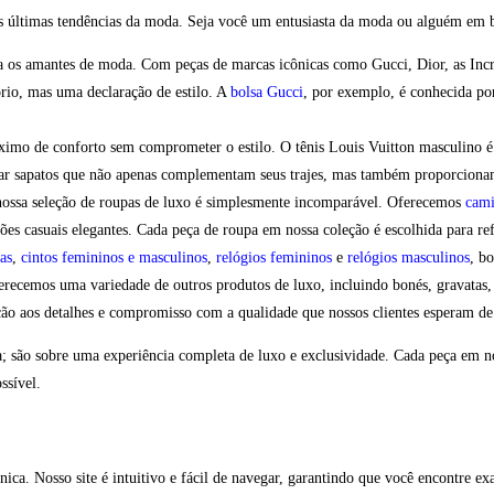
 últimas tendências da moda. Seja você um entusiasta da moda ou alguém em busc
ra os amantes de moda. Com peças de marcas icônicas como Gucci, Dior, as Inc
rio, mas uma declaração de estilo. A
bolsa Gucci
, por exemplo, é conhecida po
máximo de conforto sem comprometer o estilo. O tênis Louis Vuitton masculino
rar sapatos que não apenas complementam seus trajes, mas também proporciona
 nossa seleção de roupas de luxo é simplesmente incomparável. Oferecemos
cami
iões casuais elegantes. Cada peça de roupa em nossa coleção é escolhida para re
as
,
cintos femininos e masculinos
,
relógios femininos
e
relógios masculinos
, b
ecemos uma variedade de outros produtos de luxo, incluindo bonés, gravatas, semi
o aos detalhes e compromisso com a qualidade que nossos clientes esperam de
a; são sobre uma experiência completa de luxo e exclusividade. Cada peça em no
ssível.
ca. Nosso site é intuitivo e fácil de navegar, garantindo que você encontre ex