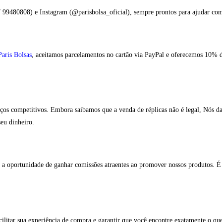
99480808) e Instagram (@parisbolsa_oficial), sempre prontos para ajudar com
Paris Bolsas
, aceitamos parcelamentos no cartão via PayPal e oferecemos 10% de
reços competitivos. Embora saibamos que a venda de réplicas não é legal, Nós d
eu dinheiro.
ha a oportunidade de ganhar comissões atraentes ao promover nossos produtos. 
cilitar sua experiência de compra e garantir que você encontre exatamente o q