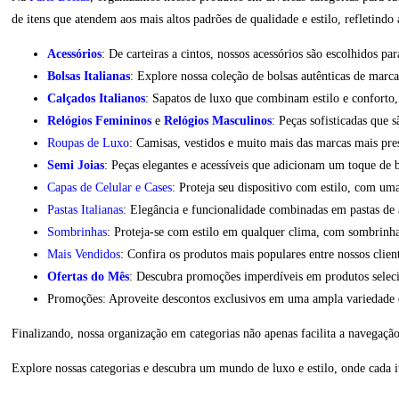
de itens que atendem aos mais altos padrões de qualidade e estilo, refletind
Acessórios
: De carteiras a cintos, nossos acessórios são escolhidos 
Bolsas Italianas
: Explore nossa coleção de bolsas autênticas de marca
Calçados Italianos
: Sapatos de luxo que combinam estilo e conforto, 
Relógios Femininos
e
Relógios Masculinos
: Peças sofisticadas que
Roupas de Luxo
: Camisas, vestidos e muito mais das marcas mais pre
Semi Joias
: Peças elegantes e acessíveis que adicionam um toque de b
Capas de Celular e Cases
: Proteja seu dispositivo com estilo, com um
Pastas Italianas
: Elegância e funcionalidade combinadas em pastas de al
Sombrinhas
: Proteja-se com estilo em qualquer clima, com sombrinha
Mais Vendidos
: Confira os produtos mais populares entre nossos client
Ofertas do Mês
: Descubra promoções imperdíveis em produtos selec
Promoções: Aproveite descontos exclusivos em uma ampla variedade de
Finalizando, nossa organização em categorias não apenas facilita a navegaç
Explore nossas categorias e descubra um mundo de luxo e estilo, onde cada it