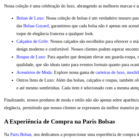
Nossa coleção é uma celebração do luxo, abrangendo as melhores marcas e as
Bolsas de Luxo
: Nossa coleção de bolsas é um verdadeiro tesouro pa
das
Bolsas Goyard
, garantimos que cada bolsa não é apenas um acessó
toque de elegância francesa a qualquer look.
Calçados de Grife
: Nossos calçados são escolhidos para oferecer o 
design moderno e confortável. Nossos clientes podem esperar encont
Roupas de Luxo
: Para aqueles que desejam elevar seu guarda-roupa,
qualidade, que são ideais tanto para eventos formais quanto para ocas
Acessórios de Moda
: Explore nossa gama de
carteiras de luxo
,
mochil
Outros Itens de Luxo: Além das bolsas, calçados e roupas, também ofer
e até mesmo sombrinhas. Cada item é selecionado com a mesma atençã
Finalizando, nossos produtos de moda e estilo não são apenas sobre aparênci
elegância, permitindo que nossos clientes se expressem da melhor maneira po
A Experiência de Compra na Paris Bolsas
Na
Paris Bolsas
, nos dedicamos a proporcionar uma experiência de compra úni